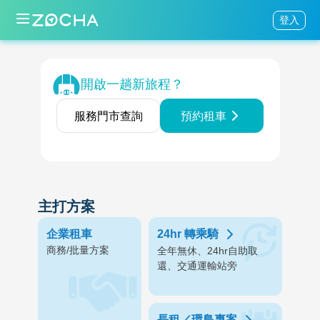
登入
開啟一趟新旅程？
服務門市查詢
預約租車
主打方案
企業租車
24hr 轉乘騎
商務/批量方案
全年無休、24hr自助取
還、交通運輸站旁
長租／環島專案