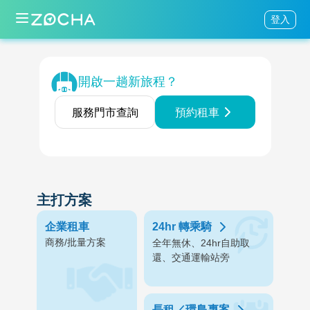
登入
開啟一趟新旅程？
服務門市查詢
預約租車
主打方案
企業租車
24hr 轉乘騎
商務/批量方案
全年無休、24hr自助取
還、交通運輸站旁
長租／環島專案